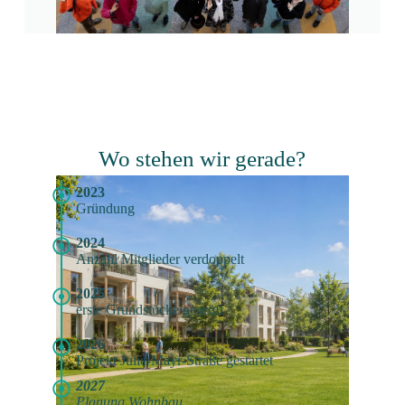
Wo stehen wir gerade?
2023
Gründung
2024
Anzahl Mitglieder verdoppelt
2025
erste Grundstücke geprüft
2026
Projekt Julie-Mayr-Straße gestartet
2027
Planung Wohnbau